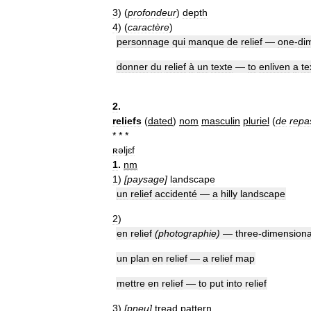
3
)
(
profondeur
)
depth
4
)
(
caractère
)
personnage
qui
manque
de
relief
—
one
-
di
donner
du
relief
à
un
texte
—
to
enliven
a
te
2
.
reliefs
(
dated
)
nom
masculin
pluriel
(
de
repa
* * *
ʀəljɛf
1
.
nm
1
)
[
paysage
]
landscape
un
relief
accidenté
—
a
hilly
landscape
2
)
en
relief
(
photographie
)
—
three
-
dimensiona
un
plan
en
relief
—
a
relief
map
mettre
en
relief
—
to
put
into
relief
3
)
[
pneu
]
tread
pattern