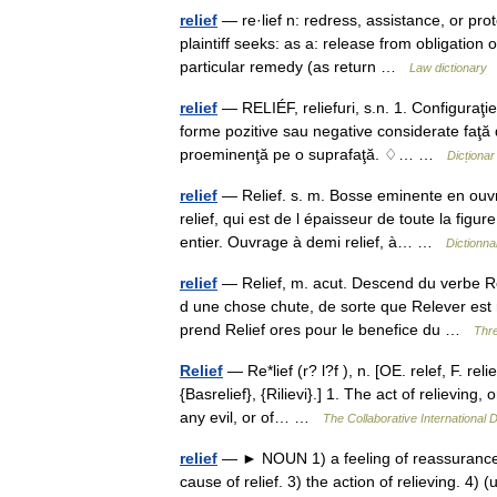
relief
— re·lief n: redress, assistance, or prot
plaintiff seeks: as a: release from obligation
particular remedy (as return …
Law dictionary
relief
— RELIÉF, reliefuri, s.n. 1. Configuraţie 
forme pozitive sau negative considerate faţă d
proeminenţă pe o suprafaţă. ♢… …
Dicționa
relief
— Relief. s. m. Bosse eminente en ouvra
relief, qui est de l épaisseur de toute la figu
entier. Ouvrage à demi relief, à… …
Dictionna
relief
— Relief, m. acut. Descend du verbe Rele
d une chose chute, de sorte que Relever est 
prend Relief ores pour le benefice du …
Thre
Relief
— Re*lief (r? l?f ), n. [OE. relef, F. reli
{Basrelief}, {Rilievi}.] 1. The act of relieving,
any evil, or of… …
The Collaborative International D
relief
— ► NOUN 1) a feeling of reassurance an
cause of relief. 3) the action of relieving. 4) 