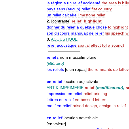
la
région
a
un
relief
accidenté
the
area
is
hilly
pays
sans
(
aucun
)
relief
flat
country
un
relief
calcaire
limestone
relief
2
.
[
contraste
]
relief
,
highlight
donner
du
relief
à
quelque
chose
to
highlight
son
discours
manquait
de
relief
his
speech
w
3
.
ACOUSTIQUE
relief
acoustique
spatial
effect
(
of
a
sound
)
————————
reliefs
nom
masculin
pluriel
(
littéraire
)
les
reliefs
[
d
'
un
repas
]
the
remnants
ou
lefto
————————
en
relief
locution
adjectivale
ART
&
IMPRIMERIE
relief
(
modificateur
),
r
impression
en
relief
relief
printing
lettres
en
relief
embossed
letters
motif
en
relief
raised
design
,
design
in
relief
————————
en
relief
locution
adverbiale
[
en
valeur
]