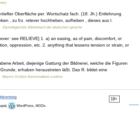
onary
iefter Oberfläche per. Wortschatz fach. (18. Jh.) Entlehnung.
heben , zu frz. relever hochheben, aufheben , dieses aus l.
 …
Etymologisches Wörterbuch der deutschen sprache
relever: see RELIEVE] 1. a) an easing, as of pain, discomfort, or
tion, oppression, etc. 2. anything that lessens tension or strain, or
erhabene Arbeit, diejenige Gattung der Bildnerei, welche die Figuren
Grunde, erhaben heraustreten läßt. Das R. bildet eine
 …
Meyers Großes Konversations-Lexikon
Advertising
18+
upal,
WordPress, MODx.