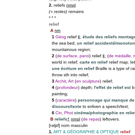
2
.
reliefs
nmpl
(=
restes
)
remains
* * *
relief
A
nm
1
Géog
relief
¢
;
étude
des
reliefs
montag
the
sea
bed
;
un
relief
accidenté
/
monoton
mountainous
region
;
2
(
de
surface
,
paroi
)
relief
¢
; (
de
médaille
,
world
in
relief
;
carte
en
relief
relief
map
;
le
une
écriture
en
relief
Braille
is
a
type
of
ra
throw
sth
into
relief
;
3
Archit
,
Art
(
en
sculpture
)
relief
;
4
(
profondeur
)
depth
;
l
'
effet
de
relief
est
b
painting
;
5
(
caractère
)
personnage
qui
manque
de
discours
/
texte
to
enliven
a
speech
/
text
;
6
Cin
,
Phot
cinéma
/
photographie
en
relie
B
reliefs
†
nmpl
(
de
repas
)
leftovers
.
[
rəljɛf
]
nom
masculin
1
.
ART
&
GÉOGRAPHIE
&
OPTIQUE
relief