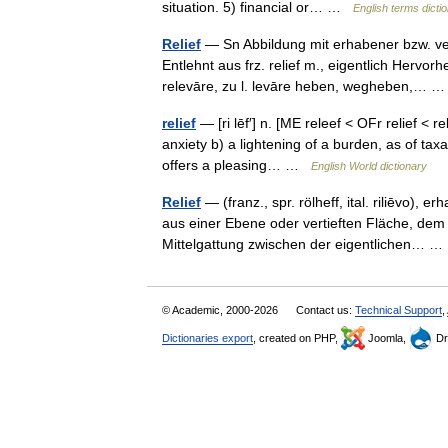
situation. 5) financial or… …
English terms dicti
Relief
— Sn Abbildung mit erhabener bzw. vert
Entlehnt aus frz. relief m., eigentlich Hervor
relevāre, zu l. levāre heben, wegheben,…
relief
— [ri lēf′] n. [ME releef < OFr relief < 
anxiety b) a lightening of a burden, as of taxa
offers a pleasing… …
English World dictionary
Relief
— (franz., spr. rölheff, ital. riliēvo), 
aus einer Ebene oder vertieften Fläche, dem 
Mittelgattung zwischen der eigentlichen…
© Academic, 2000-2026
Contact us:
Technical Support
,
Dictionaries export
, created on PHP,
Joomla,
Dr