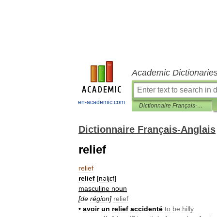
Academic Dictionarie
en-academic.com
Dictionnaire Français-Anglais
Dictionnaire Français-Anglais
relief
relief
relief
[
ʀəljεf
]
masculine
noun
[
de
région
]
relief
•
avoir
un
relief
accidenté
to
be
hilly