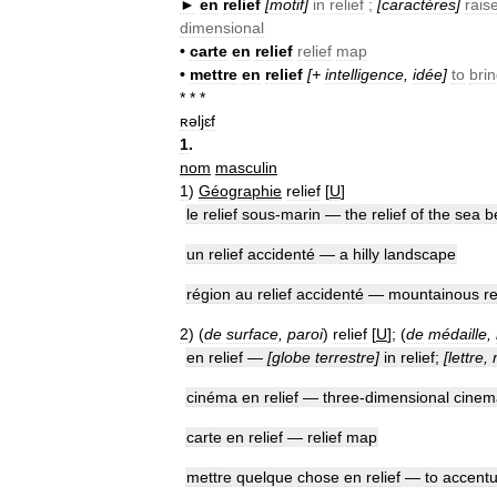
►
en
relief
[
motif
]
in
relief
;
[
caractères
]
rais
dimensional
•
carte
en
relief
relief
map
•
mettre
en
relief
[+
intelligence
,
idée
]
to
bri
* * *
ʀəljɛf
1
.
nom
masculin
1
)
Géographie
relief
[
U
]
le
relief
sous
-
marin
—
the
relief
of
the
sea
b
un
relief
accidenté
—
a
hilly
landscape
région
au
relief
accidenté
—
mountainous
r
2
)
(
de
surface
,
paroi
)
relief
[
U
]; (
de
médaille
,
en
relief
—
[
globe
terrestre
]
in
relief
;
[
lettre
,
cinéma
en
relief
—
three
-
dimensional
cinem
carte
en
relief
—
relief
map
mettre
quelque
chose
en
relief
—
to
accentu