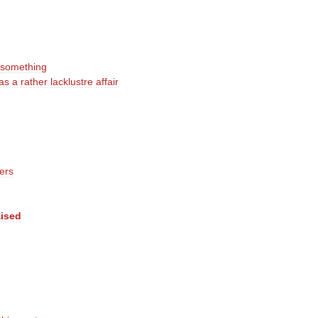
something
as
a
rather
lacklustre
affair
vers
aised