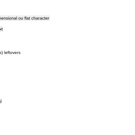
mensional
ou
flat
character
xt
s
)
leftovers
l