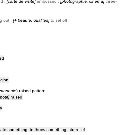
ed
;
[
carte
de
visite
]
embossed
;
[
photographie
,
cinéma
]
three
-
ng
out
;
[+
beauté
,
qualités
]
to
set
off
ed
egion
monnaie
)
raised
pattern
motif
]
raised
a
ate
something
,
to
throw
something
into
relief