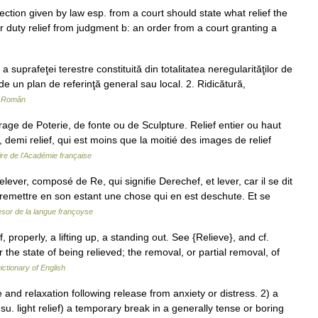
ection given by law esp. from a court should state what relief the
 or duty relief from judgment b: an order from a court granting a
a suprafeţei terestre constituită din totalitatea neregularităţilor de
e un plan de referinţă general sau local. 2. Ridicătură,
r Român
ge de Poterie, de fonte ou de Sculpture. Relief entier ou haut
re, demi relief, qui est moins que la moitié des images de relief
ire de l'Académie française
ver, composé de Re, qui signifie Derechef, et lever, car il se dit
remettre en son estant une chose qui en est deschute. Et se
sor de la langue françoyse
ef, properly, a lifting up, a standing out. See {Relieve}, and cf.
 or the state of being relieved; the removal, or partial removal, of
ictionary of English
d relaxation following release from anxiety or distress. 2) a
(usu. light relief) a temporary break in a generally tense or boring