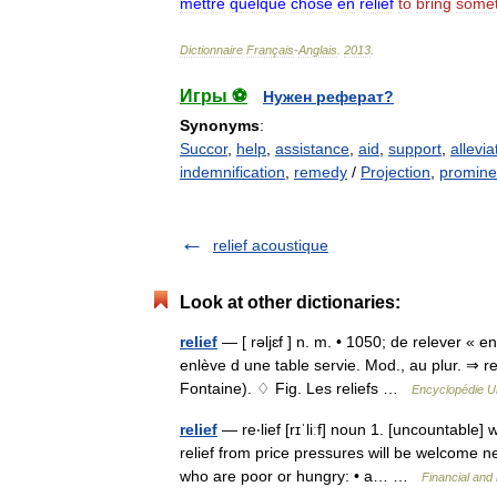
mettre
quelque
chose
en
relief
to
bring
somet
Dictionnaire
Français
-
Anglais
.
2013
.
Игры ⚽
Нужен реферат?
Synonyms
:
Succor
,
help
,
assistance
,
aid
,
support
,
allevia
indemnification
,
remedy
/
Projection
,
promin
relief acoustique
Look at other dictionaries:
relief
— [ rəljɛf ] n. m. • 1050; de relever « en
enlève d une table servie. Mod., au plur. ⇒ res
Fontaine). ♢ Fig. Les reliefs …
Encyclopédie Un
relief
— re‧lief [rɪˈliːf] noun 1. [uncountable]
relief from price pressures will be welcome n
who are poor or hungry: • a… …
Financial and