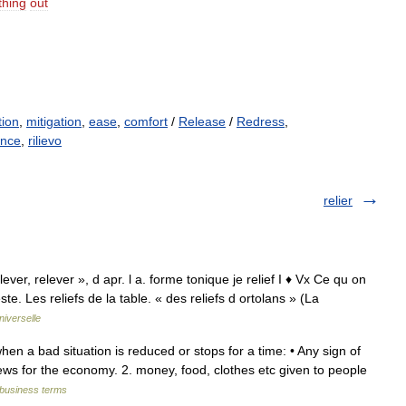
hing
out
tion
,
mitigation
,
ease
,
comfort
/
Release
/
Redress
,
ence
,
rilievo
relier
lever, relever », d apr. l a. forme tonique je relief I ♦ Vx Ce qu on
te. Les reliefs de la table. « des reliefs d ortolans » (La
iverselle
 when a bad situation is reduced or stops for a time: • Any sign of
ews for the economy. 2. money, food, clothes etc given to people
 business terms