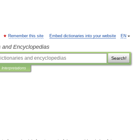
Remember this site
Embed dictionaries into your website
EN
s and Encyclopedias
Search!
Interpretations