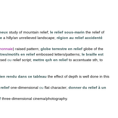
neux
study
of
mountain
relief
;
le
relief
sous
-
marin
the
relief
of
e
a
hilly
/
an
unrelieved
landscape
;
région
au
relief
accidenté
monnaie
)
raised
pattern
;
globe
terrestre
en
relief
globe
of
the
ttres
/
motifs
en
relief
embossed
letters
/
patterns
;
le
braille
est
ised
ou
relief
script
;
mettre
qch
en
relief
to
accentuate
sth
,
to
ien
rendu
dans
ce
tableau
the
effect
of
depth
is
well
done
in
this
relief
one
-
dimensional
ou
flat
character
;
donner
du
relief
à
un
f
three
-
dimensional
cinema
/
photography
.